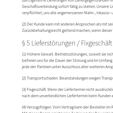
durchgeführte Lieferungen von Liefergegenständen Vo
Geschäftsverbindung sofort fällig zu stellen. Unsere Li
verpflichtet, uns alle angemessenen Mahn-, Inkasso- 
(2)
Der Kunde kann mit anderen Ansprüchen als mit sei
Zurückbehaltungsrecht geltend machen, wenn dieser An
§ 5 Lieferstörungen / Fixgeschäf
(1) Höhere Gewalt.
Betriebsstörungen, soweit sie nic
befreien uns für die Dauer der Störung und im Umfang i
jede der Parteien unter Ausschluss aller weiteren Ans
(2) Transportschäden.
Beanstandungen wegen Transpor
(3) Fixgeschäft.
Wenn der Liefertermin nicht ausdrücklic
nach dem unverbindlichen Liefertermin beim Kunden ein
(4) Verzugsfolgen.
Vom Vertrag kann der Besteller im 