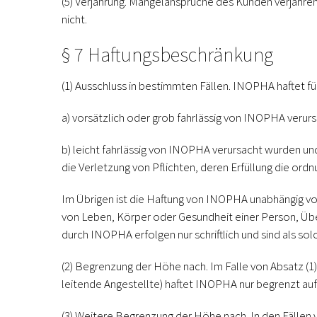
(5) Verjährung.
Mängelansprüche des Kunden verjähren i
nicht.
§ 7 Haftungsbeschränkung
(1) Ausschluss in bestimmten Fällen.
INOPHA haftet fü
a) vorsätzlich oder grob fahrlässig von INOPHA verur
b) leicht fahrlässig von INOPHA verursacht wurden un
die Verletzung von Pflichten, deren Erfüllung die or
Im Übrigen ist die Haftung von INOPHA unabhängig v
von Leben, Körper oder Gesundheit einer Person, Übe
durch INOPHA erfolgen nur schriftlich und sind als so
(2) Begrenzung der Höhe nach.
Im Falle von Absatz (1
leitende Angestellte) haftet INOPHA nur begrenzt auf
(3) Weitere Begrenzung der Höhe nach.
In den Fällen