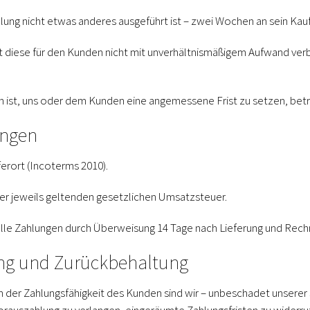
llung nicht etwas anderes ausgeführt ist – zwei Wochen an sein K
eit diese für den Kunden nicht mit unverhältnismäßigem Aufwand ve
ch ist, uns oder dem Kunden eine angemessene Frist zu setzen, be
ungen
ferort (Incoterms 2010).
der jeweils geltenden gesetzlichen Umsatzsteuer.
 alle Zahlungen durch Überweisung 14 Tage nach Lieferung und Rec
ung und Zurückbehaltung
der Zahlungsfähigkeit des Kunden sind wir – unbeschadet unserer s