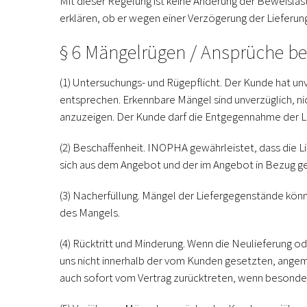
Mit dieser Regelung ist keine Änderung der Beweislas
erklären, ob er wegen einer Verzögerung der Lieferun
§ 6 Mängelrügen / Ansprüche b
(1) Untersuchungs- und Rügepflicht.
Der Kunde hat unv
entsprechen. Erkennbare Mängel sind unverzüglich, 
anzuzeigen. Der Kunde darf die Entgegennahme der L
(2) Beschaffenheit.
INOPHA gewährleistet, dass die Li
sich aus dem Angebot und der im Angebot in Bezug
(3) Nacherfüllung.
Mängel der Liefergegenstände könne
des Mangels.
(4) Rücktritt und Minderung.
Wenn die Neulieferung ode
uns nicht innerhalb der vom Kunden gesetzten, angem
auch sofort vom Vertrag zurücktreten, wenn besonder