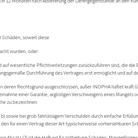
n 12 Monaten nach Ablieferung der Liefergegenstände an den Kunde
r Schäden, soweit diese
sacht wurden, oder
d auf wesentliche Pflichtverletzungen zurückzuführen sind, die die
dnungsgemäße Durchführung des Vertrages erst ermöglicht und auf de
on deren Rechtsgrund ausgeschlossen, außer INOPHA haftet kraft
rnahme einer Garantie, arglistigen Verschweigens eines Mangels 
lche zu bezeichnen.
) b) sowie bei grob fahrlässigem Verschulden durch einfache Erfüll
 den für einen Vertrag dieser Art typischerweise vorhersehbaren S
 von Absatz (2) ist die Haftung für mittelbare Schäden, Mangelfol