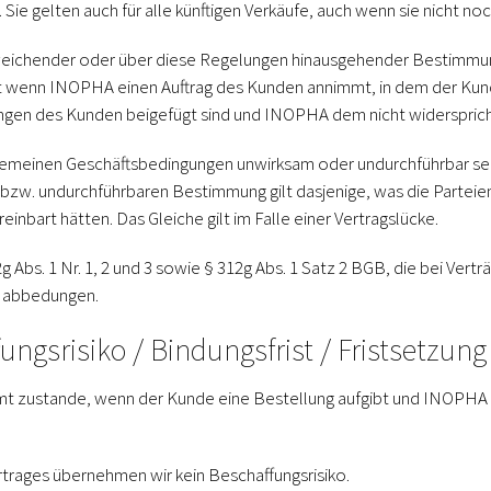
Sie gelten auch für alle künftigen Verkäufe, auch wenn sie nicht no
eichender oder über diese Regelungen hinausgehender Bestimmunge
t wenn INOPHA einen Auftrag des Kunden annimmt, in dem der Kun
gen des Kunden beigefügt sind und INOPHA dem nicht widersprich
gemeinen Geschäftsbedingungen unwirksam oder undurchführbar sein
 bzw. undurchführbaren Bestimmung gilt dasjenige, was die Partei
inbart hätten. Das Gleiche gilt im Falle einer Vertragslücke.
g Abs. 1 Nr. 1, 2 und 3 sowie § 312g Abs. 1 Satz 2 BGB, die bei Ve
n abbedungen.
ungsrisiko / Bindungsfrist / Fristsetzung
t zustande, wenn der Kunde eine Bestellung aufgibt und INOPHA
trages übernehmen wir kein Beschaffungsrisiko.