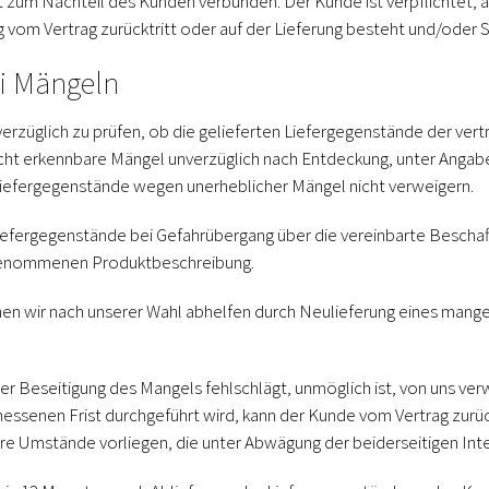
t zum Nachteil des Kunden verbunden. Der Kunde ist verpflichtet, 
g vom Vertrag zurücktritt oder auf der Lieferung besteht und/oder 
ei Mängeln
erzüglich zu prüfen, ob die gelieferten Liefergegenstände der ver
nicht erkennbare Mängel unverzüglich nach Entdeckung, unter Ang
iefergegenstände wegen unerheblicher Mängel nicht verweigern.
efergegenstände bei Gefahrübergang über die vereinbarte Beschaff
 genommenen Produktbeschreibung.
n wir nach unserer Wahl abhelfen durch Neulieferung eines mange
r Beseitigung des Mangels fehlschlägt, unmöglich ist, von uns ver
essenen Frist durchgeführt wird, kann der Kunde vom Vertrag zurü
e Umstände vorliegen, die unter Abwägung der beiderseitigen Inter