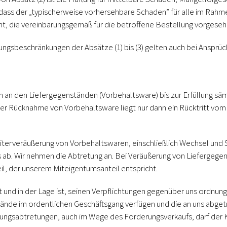
s, dass der „typischerweise vorhersehbare Schaden” für alle im Rah
 die vereinbarungsgemäß für die betroffene Bestellung vorgesehe
ungsbeschränkungen der Absätze (1) bis (3) gelten auch bei Anspr
 an den Liefergegenständen (Vorbehaltsware) bis zur Erfüllung sä
 Rücknahme von Vorbehaltsware liegt nur dann ein Rücktritt vom Ver
terveräußerung von Vorbehaltswaren, einschließlich Wechsel und S
s ab. Wir nehmen die Abtretung an. Bei Veräußerung von Liefergeg
il, der unserem Miteigentumsanteil entspricht.
 und in der Lage ist, seinen Verpflichtungen gegenüber uns ordnu
nde im ordentlichen Geschäftsgang verfügen und die an uns abget
gsabtretungen, auch im Wege des Forderungsverkaufs, darf der Kun