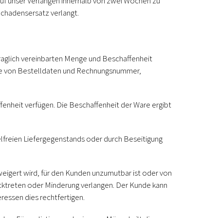
auf unser Verlangen innerhalb von zwei Wochen zu
Schadensersatz verlangt.
traglich vereinbarten Menge und Beschaffenheit
abe von Bestelldaten und Rechnungsnummer,
enheit verfügen. Die Beschaffenheit der Ware ergibt
lfreien Liefergegenstands oder durch Beseitigung
weigert wird, für den Kunden unzumutbar ist oder von
cktreten oder Minderung verlangen. Der Kunde kann
essen dies rechtfertigen.