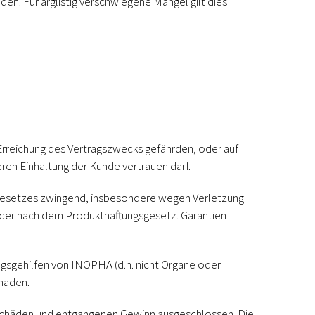
n. Für arglistig verschwiegene Mängel gilt dies
 Erreichung des Vertragszwecks gefährden, oder auf
ren Einhaltung der Kunde vertrauen darf.
 Gesetzes zwingend, insbesondere wegen Verletzung
oder nach dem Produkthaftungsgesetz. Garantien
ungsgehilfen von INOPHA (d.h. nicht Organe oder
chaden.
geschäden und entgangenen Gewinn ausgeschlossen. Die