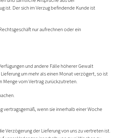
fen und sämtliche Ansprüche aus der
zug ist. Der sich im Verzug befindende Kunde ist
Rechtsgeschäft nur aufrechnen oder ein
 Verfügungen und andere Fälle höherer Gewalt
e Lieferung um mehr als einen Monat verzögert, so ist
nen Menge vom Vertrag zurückzutreten.
machen.
erung vertragsgemäß, wenn sie innerhalb einer Woche
 Verzögerung der Lieferung von uns zu vertreten ist.