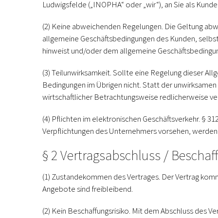
Ludwigsfelde („INOPHA“ oder „wir“), an Sie als Kunde. 
(2) Keine abweichenden Regelungen.
Die Geltung abw
allgemeine Geschäftsbedingungen des Kunden, selbs
hinweist und/oder dem allgemeine Geschäftsbedingun
(3) Teilunwirksamkeit.
Sollte eine Regelung dieser All
Bedingungen im Übrigen nicht. Statt der unwirksamen
wirtschaftlicher Betrachtungsweise redlicherweise vere
(4) Pflichten im elektronischen Geschäftsverkehr.
§ 312
Verpflichtungen des Unternehmers vorsehen, werde
§ 2 Vertragsabschluss / Beschaff
(1) Zustandekommen des Vertrages.
Der Vertrag komm
Angebote sind freibleibend.
(2) Kein Beschaffungsrisiko.
Mit dem Abschluss des Ver