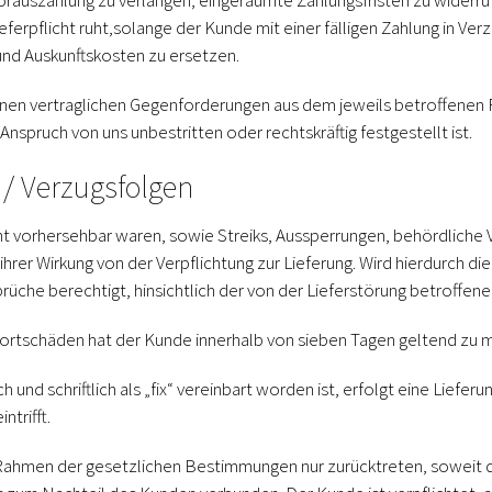
rauszahlung zu verlangen, eingeräumte Zahlungsfristen zu widerru
eferpflicht ruht,solange der Kunde mit einer fälligen Zahlung in Ver
und Auskunftskosten zu ersetzen.
nen vertraglichen Gegenforderungen aus dem jeweils betroffenen 
spruch von uns unbestritten oder rechtskräftig festgestellt ist.
t / Verzugsfolgen
ht vorhersehbar waren, sowie Streiks, Aussperrungen, behördliche
hrer Wirkung von der Verpflichtung zur Lieferung. Wird hierdurch di
prüche berechtigt, hinsichtlich der von der Lieferstörung betroffe
tschäden hat der Kunde innerhalb von sieben Tagen geltend zu 
h und schriftlich als „fix“ vereinbart worden ist, erfolgt eine Lief
trifft.
Rahmen der gesetzlichen Bestimmungen nur zurücktreten, soweit die